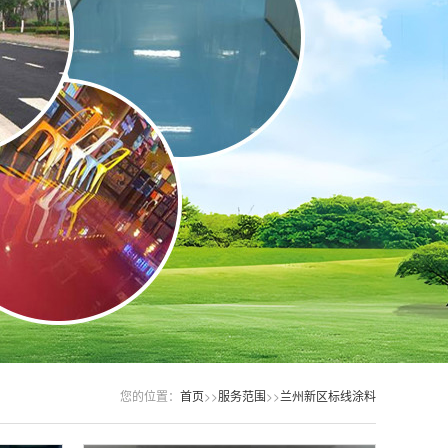
您的位置：
首页
>>
服务范围
>>
兰州新区标线涂料