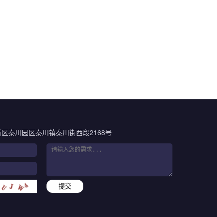
区秦川园区秦川镇秦川街西段2168号
提交