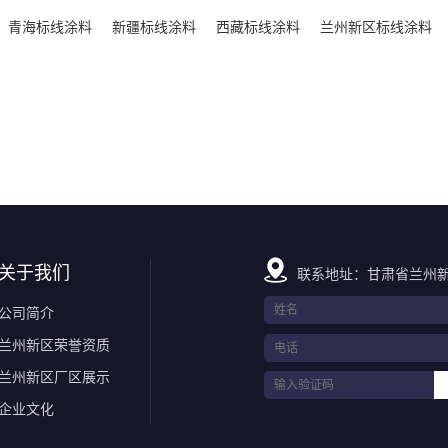
青海标线涂料
新疆标线涂料
西藏标线涂料
兰州新区标线涂料
关于我们
联系地址：甘肃省兰州新
公司简介
兰州新区荣誉资质
兰州新区厂区展示
企业文化