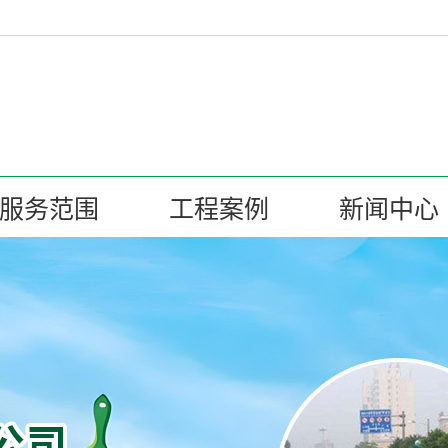
服务范围
工程案例
新闻中心