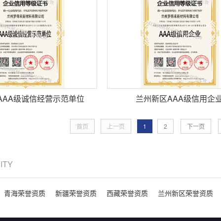
AAA级诚信经营示范单位
兰州新区AAA级信用企
首页
上一页
1
2
下一页
CITY
青海荣誉资质
新疆荣誉资质
西藏荣誉资质
兰州新区荣誉资质