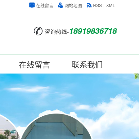
在线留言
网站地图
RSS
|
XML
18919836718
咨询热线-
在线留言
联系我们